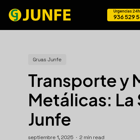
Skip
Urgencias 24h
to
936 529 
main
content
Gruas Junfe
Transporte y 
Metálicas: La
Junfe
septiembre 1, 2025
2 min read