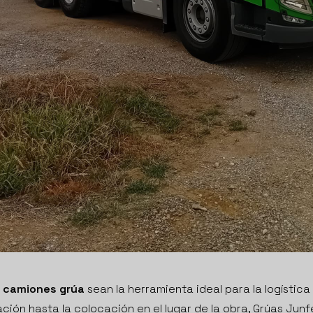
s
camiones grúa
sean la herramienta ideal para la logística
ación hasta la colocación en el lugar de la obra, Grúas Junf