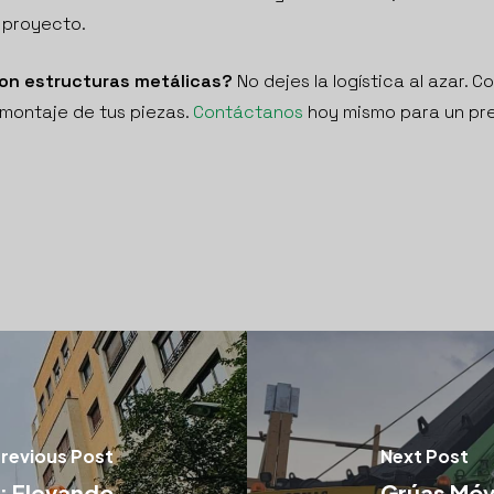
u proyecto.
con estructuras metálicas?
No dejes la logística al azar. C
 montaje de tus piezas.
Contáctanos
hoy mismo para un pr
revious Post
Next Post
e: Elevando
Grúas Móvi