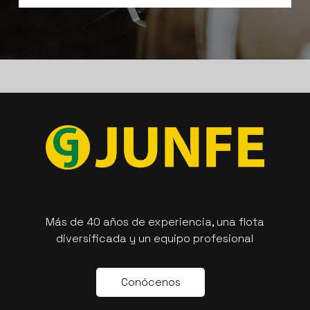
Más de 40 años de experiencia, una flota
diversificada y un equipo profesional
C
o
n
ó
c
e
n
o
s