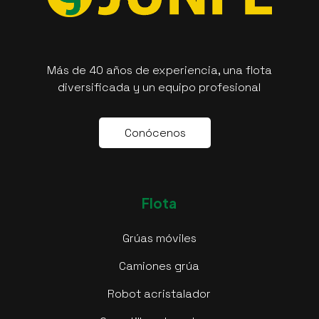
Más de 40 años de experiencia, una flota
diversificada y un equipo profesional
C
o
n
ó
c
e
n
o
s
Flota
Grúas móviles
Camiones grúa
Robot acristalador