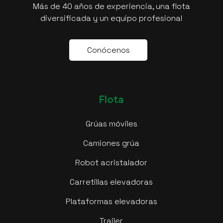
Más de 40 años de experiencia, una flota
diversificada y un equipo profesional
C
o
n
ó
c
e
n
o
s
Flota
Grúas móviles
Camiones grúa
Robot acristalador
Carretillas elevadoras
Plataformas elevadoras
Trailer