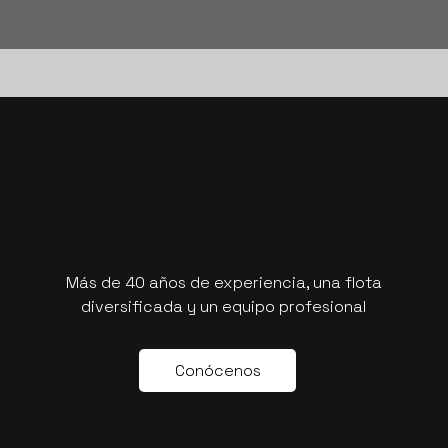
Más de 40 años de experiencia, una flota
diversificada y un equipo profesional
C
o
n
ó
c
e
n
o
s