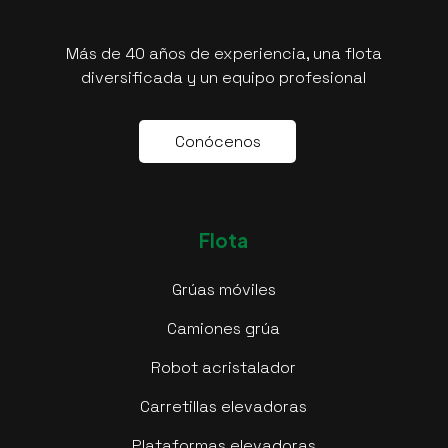
Más de 40 años de experiencia, una flota
diversificada y un equipo profesional
C
o
n
ó
c
e
n
o
s
Flota
Grúas móviles
Camiones grúa
Robot acristalador
Carretillas elevadoras
Plataformas elevadoras