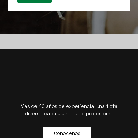
Más de 40 años de experiencia, una flota
diversificada y un equipo profesional
C
o
n
ó
c
e
n
o
s