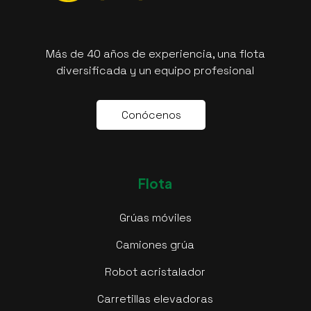
Más de 40 años de experiencia, una flota
diversificada y un equipo profesional
C
o
n
ó
c
e
n
o
s
Flota
Grúas móviles
Camiones grúa
Robot acristalador
Carretillas elevadoras