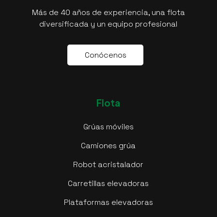
Más de 40 años de experiencia, una flota
diversificada y un equipo profesional
C
o
n
ó
c
e
n
o
s
Flota
Grúas móviles
Camiones grúa
Robot acristalador
Carretillas elevadoras
Plataformas elevadoras