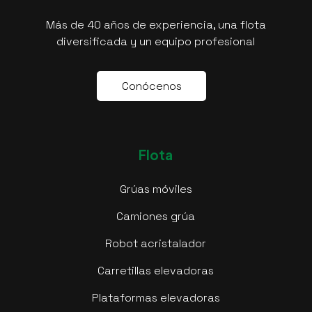
Más de 40 años de experiencia, una flota
diversificada y un equipo profesional
C
o
n
ó
c
e
n
o
s
Flota
Grúas móviles
Camiones grúa
Robot acristalador
Carretillas elevadoras
Plataformas elevadoras