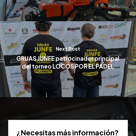
Next Post
GRUAS JUNFE patrocinador principal
del torneo LOCOS POR EL PADEL
¿Necesitas
más
información?