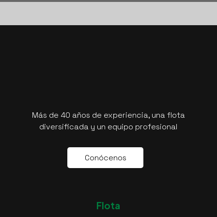
Más de 40 años de experiencia, una flota
diversificada y un equipo profesional
C
o
n
ó
c
e
n
o
s
Flota