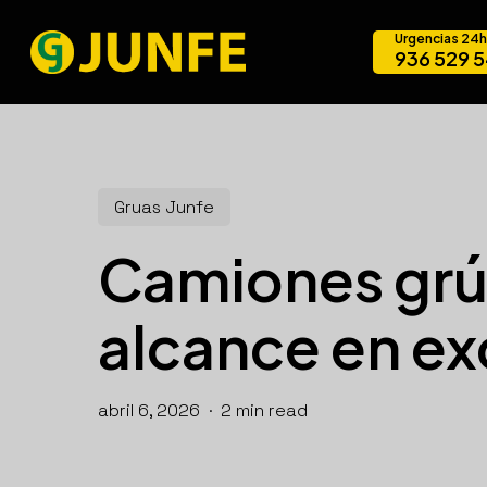
Skip
Urgencias 24h
to
936 529 
main
content
Gruas Junfe
Camiones grúa
alcance en ex
abril 6, 2026
2 min read