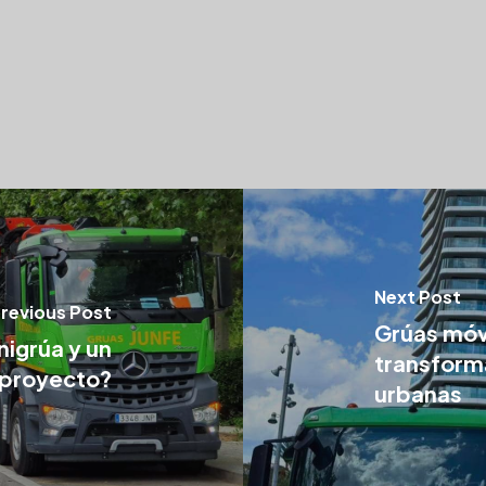
Next Post
revious Post
Grúas móvi
nigrúa y un
transform
 proyecto?
urbanas